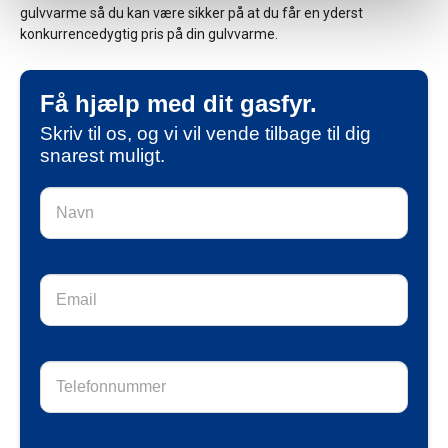
gulvvarme så du kan være sikker på at du får en yderst
konkurrencedygtig pris på din gulvvarme.
Få hjælp med dit gasfyr.
Skriv til os, og vi vil vende tilbage til dig
snarest muligt.
Widget
I
Pillar
f
//
y
Få
o
hjælp
u
a
r
e
h
u