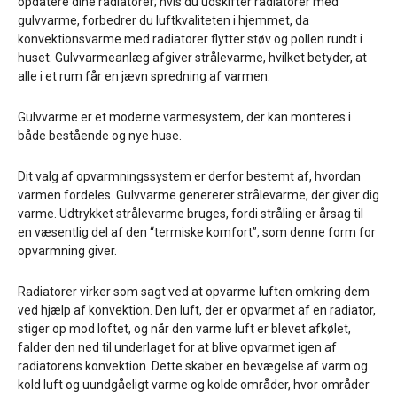
opdatere dine radiatorer; hvis du udskifter radiatorer med
gulvvarme, forbedrer du luftkvaliteten i hjemmet, da
konvektionsvarme med radiatorer flytter støv og pollen rundt i
huset. Gulvvarmeanlæg afgiver strålevarme, hvilket betyder, at
alle i et rum får en jævn spredning af varmen.
Gulvvarme er et moderne varmesystem, der kan monteres i
både bestående og nye huse.
Dit valg af opvarmningssystem er derfor bestemt af, hvordan
varmen fordeles. Gulvvarme genererer strålevarme, der giver dig
varme. Udtrykket strålevarme bruges, fordi stråling er årsag til
en væsentlig del af den “termiske komfort”, som denne form for
opvarmning giver.
Radiatorer virker som sagt ved at opvarme luften omkring dem
ved hjælp af konvektion. Den luft, der er opvarmet af en radiator,
stiger op mod loftet, og når den varme luft er blevet afkølet,
falder den ned til underlaget for at blive opvarmet igen af
radiatorens konvektion. Dette skaber en bevægelse af varm og
kold luft og uundgåeligt varme og kolde områder, hvor områder