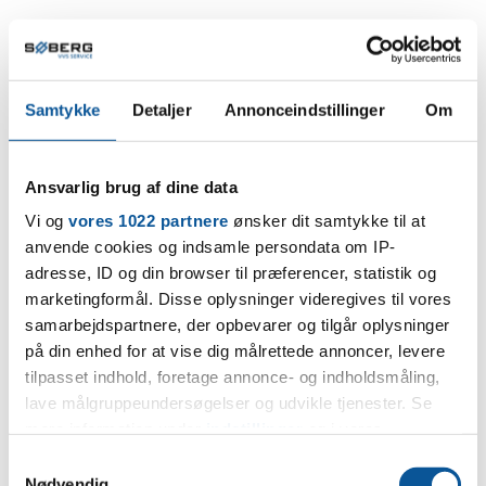
Samtykke
Detaljer
Annonceindstillinger
Om
Ansvarlig brug af dine data
Vi og
vores 1022 partnere
ønsker dit samtykke til at
anvende cookies og indsamle persondata om IP-
adresse, ID og din browser til præferencer, statistik og
marketingformål. Disse oplysninger videregives til vores
samarbejdspartnere, der opbevarer og tilgår oplysninger
på din enhed for at vise dig målrettede annoncer, levere
tilpasset indhold, foretage annonce- og indholdsmåling,
lave målgruppeundersøgelser og udvikle tjenester. Se
mere information under
indstillinger
og i vores
persondatapolitik. Du kan altid trække dit samtykke
S
tilbage eller ændre indstillinger fra vores
Nødvendig