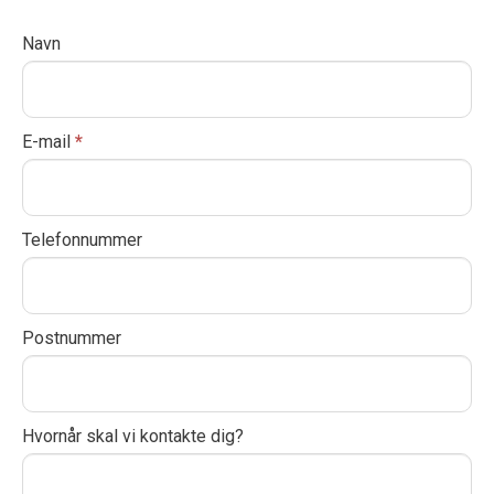
Kontakt
Navn
I
os
f
y
o
E-mail
*
u
a
r
Telefonnummer
e
h
u
Postnummer
m
a
n
,
Hvornår skal vi kontakte dig?
l
e