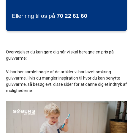
l
d
Eller ring til os på
70 22 61 60
b
l
a
n
k
Overvejelser du kan gøre dig når vi skal beregne en pris på
.
gulvvarme:
Vi har her samlet nogle af de artikler vi har lavet omkring
gulvvarme. Hvis du mangler inspiration til hvor du kan benytte
gulvvarme, så besøg evt. disse sider for at danne dig et indtryk af
mulighederne.