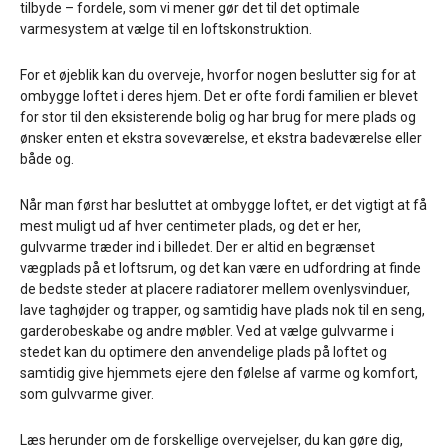
tilbyde – fordele, som vi mener gør det til det optimale
varmesystem at vælge til en loftskonstruktion.
For et øjeblik kan du overveje, hvorfor nogen beslutter sig for at
ombygge loftet i deres hjem. Det er ofte fordi familien er blevet
for stor til den eksisterende bolig og har brug for mere plads og
ønsker enten et ekstra soveværelse, et ekstra badeværelse eller
både og.
Når man først har besluttet at ombygge loftet, er det vigtigt at få
mest muligt ud af hver centimeter plads, og det er her,
gulvvarme træder ind i billedet. Der er altid en begrænset
vægplads på et loftsrum, og det kan være en udfordring at finde
de bedste steder at placere radiatorer mellem ovenlysvinduer,
lave taghøjder og trapper, og samtidig have plads nok til en seng,
garderobeskabe og andre møbler. Ved at vælge gulvvarme i
stedet kan du optimere den anvendelige plads på loftet og
samtidig give hjemmets ejere den følelse af varme og komfort,
som gulvvarme giver.
Læs herunder om de forskellige overvejelser, du kan gøre dig,