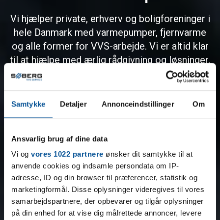
Vi hjælper private, erhverv og boligforeninger i
hele Danmark med varmepumper, fjernvarme
og alle former for VVS-arbejde. Vi er altid klar
til at hjælpe med ærlig rådgivning og løsninger,
der holder i længden.
Samtykke
Detaljer
Annonceindstillinger
Om
Læs mere her
Se vores løsninger
Ansvarlig brug af dine data
Vi og
vores 1022 partnere
ønsker dit samtykke til at
anvende cookies og indsamle persondata om IP-
adresse, ID og din browser til præferencer, statistik og
marketingformål. Disse oplysninger videregives til vores
samarbejdspartnere, der opbevarer og tilgår oplysninger
på din enhed for at vise dig målrettede annoncer, levere