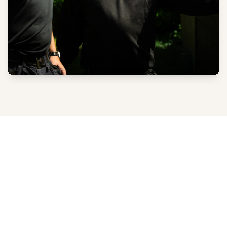
Det vi laver – med omtanke og
hænderne i jorden