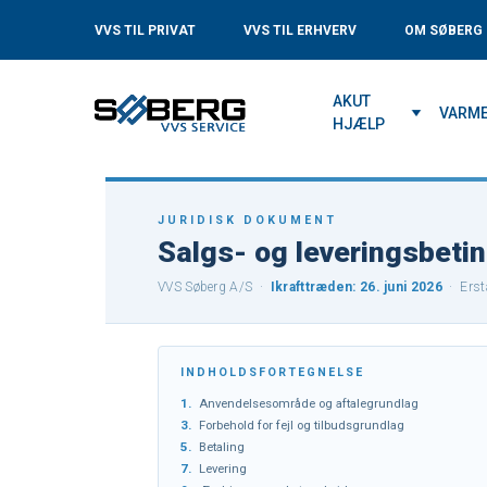
VVS TIL PRIVAT
VVS TIL ERHVERV
OM SØBERG
AKUT
VARM
HJÆLP
JURIDISK DOKUMENT
Salgs- og leveringsbeti
VVS Søberg A/S ·
Ikrafttræden: 26. juni 2026
· Ersta
INDHOLDSFORTEGNELSE
1.
Anvendelsesområde og aftalegrundlag
3.
Forbehold for fejl og tilbudsgrundlag
5.
Betaling
7.
Levering