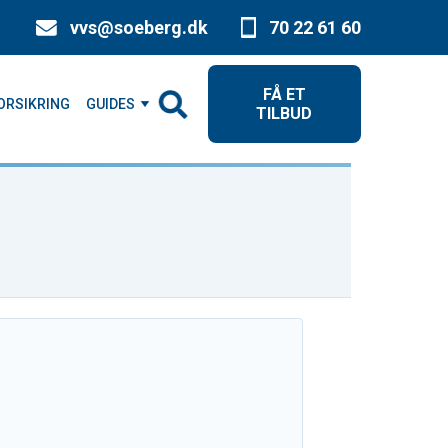
vvs@soeberg.dk
70 22 61 60
FÅ ET
ORSIKRING
GUIDES
TILBUD