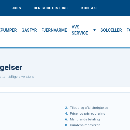
JOBS
DEN GODE HISTORIE
KONTAKT
VVS
EPUMPER
GASFYR
FJERNVARME
SOLCELLER
F
SERVICE
ngelser
tter tidligere versioner
2.
Tilbud og aftaleindgåelse
4.
Priser og prisregulering
6.
Manglende betaling
8.
Kundens medvirken