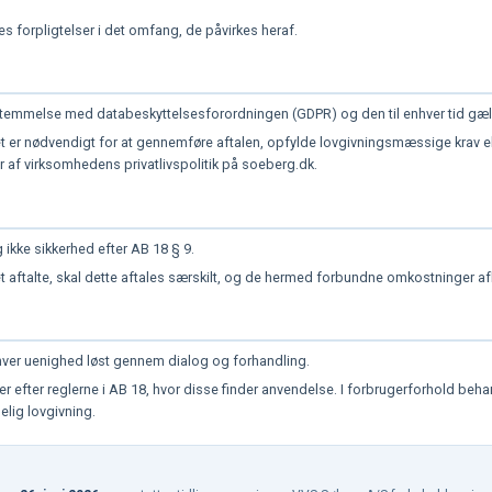
 forpligtelser i det omfang, de påvirkes heraf.
temmelse med databeskyttelsesforordningen (GDPR) og den til enhver tid gæl
 er nødvendigt for at gennemføre aftalen, opfylde lovgivningsmæssige krav el
af virksomhedens privatlivspolitik på soeberg.dk.
g ikke sikkerhed efter AB 18 § 9.
t aftalte, skal dette aftales særskilt, og de hermed forbundne omkostninger a
nhver uenighed løst gennem dialog og forhandling.
ter efter reglerne i AB 18, hvor disse finder anvendelse. I forbrugerforhold b
lig lovgivning.