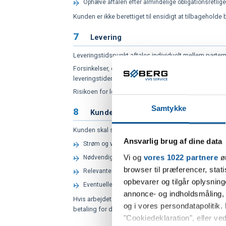
Ophæve aftalen efter almindelige obligationsretlige
Kunden er ikke berettiget til ensidigt at tilbageholde
7
Levering
Leveringstidspunkt aftales individuelt mellem partern
Forsinkelser, der skyldes leverandørsvigt, transportfo
leveringstiden uden ansvar for eventuelle følgeskade
Risikoen for leverede varer overgår til kunden ved le
Samtykke
8
Kundens medvirken
Kunden skal sikre fri og uhindret adgang til arbejdsst
Ansvarlig brug af dine data
Strøm og vand
Vi og
vores 1022 partnere
øn
Nødvendige adgangsforhold og arbejdsplads i forsv
browser til præferencer, stat
Relevante oplysninger om eksisterende installatio
opbevarer og tilgår oplysning
Eventuelle myndighedstilladelser, der påhviler kun
annonce- og indholdsmåling,
Hvis arbejdet forsinkes eller fordyres som følge af 
og i vores persondatapolitik. 
betaling for de dokumenterede meromkostninger.
"Cookiedeklaration", eller ved