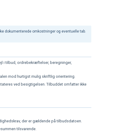
 dække dokumenterede omkostninger og eventuelle tab.
l i tilbud, ordrebekræftelser, beregninger,
alen mod hurtigst mulig skriftlig orientering.
stateres ved besigtigelsen. Tilbuddet omfatter ikke
yndighedskrav, der er gældende på tilbudsdatoen.
sesummen tilsvarende.