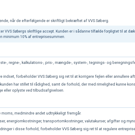
dende, når de efterfølgende er skriftligt bekræftet af VVS Søberg.
fter VVS Søbergs skriftlige accept. Kunden er i sådanne tilfælde forpligtet til at
en minimum 10% af entreprisesummen.
g
ste-, regne-, kalkulations-, pris-, mængde-, system-, tegnings- og beregningsfej
ndset, forbeholder VVS Søberg sig ret til at korrigere fejlen eller annullere aft
kunden har stillet til rådighed, samt de forhold, der med rimelighed kunne kon
ge eller oplyste ved tilbudsafgivelsen.
ive moms, medmindre andet udtrykkeligt fremgår.
riser, energiomkostninger, transportomkostninger, valutakurser, afgifter og m
inger i disse forhold, forbeholder VVS Søberg sig ret til at regulere entrepri