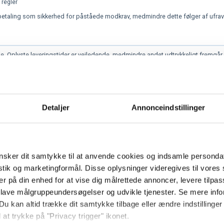
 regler
 betaling som sikkerhed for påståede modkrav, medmindre dette følger af ufravige
e. Oplyste leveringstider er vejledende, medmindre andet udtrykkeligt fremgår 
rhold, vejrlig, myndighedsforhold eller andre forhold uden for VVS Søbergs kontr
r.
vering på den aftalte leveringsadresse.
Detaljer
Annonceindstillinger
edet på de aftalte tidspunkter. Medmindre andet er aftalt, skal kunden stille fø
sker dit samtykke til at anvende cookies og indsamle personda
arlig stand
istik og marketingformål. Disse oplysninger videregives til vore
ner
er på din enhed for at vise dig målrettede annoncer, levere tilpas
den
 lave målgruppeundersøgelser og udvikle tjenester. Se mere inf
mangelfulde oplysninger, manglende adgang eller andre forhold, som kunden er a
Du kan altid trække dit samtykke tilbage eller ændre indstillinger
 at trykke på "Privacy trigger" ikonet.