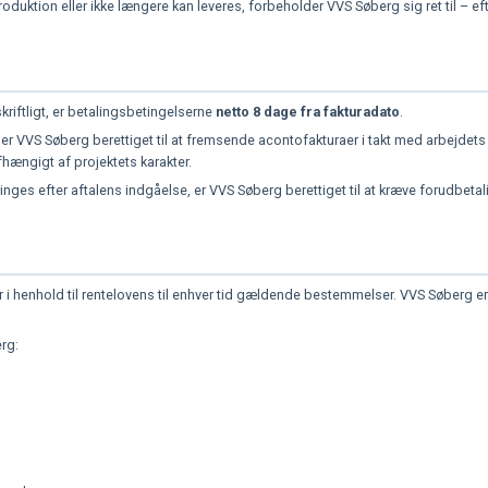
oduktion eller ikke længere kan leveres, forbeholder VVS Søberg sig ret til – ef
kriftligt, er betalingsbetingelserne
netto 8 dage fra fakturadato
.
 er VVS Søberg berettiget til at fremsende acontofakturaer i takt med arbejdets
hængigt af projektets karakter.
ges efter aftalens indgåelse, er VVS Søberg berettiget til at kræve forudbetal
 i henhold til rentelovens til enhver tid gældende bestemmelser. VVS Søberg er
rg: