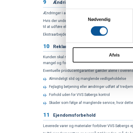
9
Ændringer og ekstraarbejder
Hvis du tillader det, vil vi og
S
Ændringer i arbejdets omfang skal så vidt muligt aftal
Indsamle præcise oply
Nødvendig
a
Hvis der under arbejdets udførelse konstateres forhol
Identificere din enhed
m
til at udføre eller tilbyde sådanne ekstraarbejder eft
Dine valg anvendes på hele w
t
Ekstraarbejder afregnes efter gældende timepriser, ma
y
10
Reklamation og garanti
Vi bruger cookies til at tilpas
k
vores trafik. Vi deler også 
Afvis
k
Kunden skal reklamere skriftligt uden unødigt ophold 
annonceringspartnere og anal
e
mangel og foretage afhjælpning, inden kunden lader 
dem, eller som de har indsaml
v
Eventuelle producentgarantier gælder alene i overe
a
Almindeligt slid og manglende vedligeholdelse
l
Fejlagtig betjening eller ændringer udført af tredje
g
Forhold uden for VVS Søbergs kontrol
Skader som følge af manglende service, hvor dette
11
Ejendomsforbehold
Leverede varer og materialer forbliver VVS Søbergs e