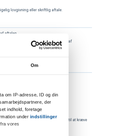
lig lovgivning eller skriftlig aftale.
af aftalen.
ol, giver ret til en rimelig forlængelse af
Om
lgende til rådighed:
ta om IP-adresse, ID og din
s samarbejdspartnere, der
set indhold, foretage
ormation under
indstillinger
nsvarlig for, er VVS Søberg berettiget til at kræve
 fra vores