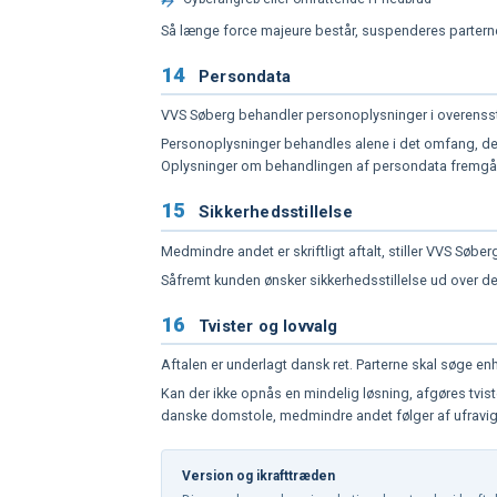
Så længe force majeure består, suspenderes parternes
14
Persondata
VVS Søberg behandler personoplysninger i overenss
Personoplysninger behandles alene i det omfang, det
Oplysninger om behandlingen af persondata fremgår 
15
Sikkerhedsstillelse
Medmindre andet er skriftligt aftalt, stiller VVS Søber
Såfremt kunden ønsker sikkerhedsstillelse ud over de
16
Tvister og lovvalg
Aftalen er underlagt dansk ret. Parterne skal søge e
Kan der ikke opnås en mindelig løsning, afgøres tvis
danske domstole, medmindre andet følger af ufravige
Version og ikrafttræden