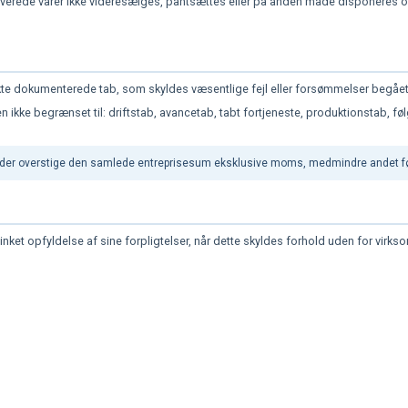
 leverede varer ikke videresælges, pantsættes eller på anden måde disponeres 
kte dokumenterede tab, som skyldes væsentlige fejl eller forsømmelser begåe
 ikke begrænset til: driftstab, avancetab, tabt fortjeneste, produktionstab, føl
er overstige den samlede entreprisesum eksklusive moms, medmindre andet følge
inket opfyldelse af sine forpligtelser, når dette skyldes forhold uden for virk