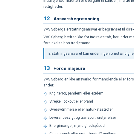
Indtil ejendomsretten er overgået til kunden, må de
rettigheder.
12
Ansvarsbegrænsning
VVS Søbergs erstatningsansvar er begrænset til dire
VVS Søberg hæfter ikke for indirekte tab, herunder men
forsinkelse hos tredjemand.
Erstatningsansvaret kan under ingen omstændighed
13
Force majeure
VVS Søberg er ikke ansvarlig for manglende eller fors
andet:
Krig, terror, pandemi eller epidemi
Strejke, lockout eller brand
Oversvømmelse eller naturkatastrofer
Leverancesvigt og transportforstyrrelser
Energimangel, myndighedspåbud
Cyberangreb eller omfattende IT-nedbrud