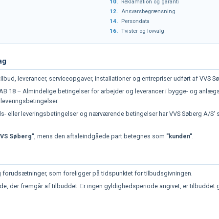
10.
Reklamation og garanti
12.
Ansvarsbegrænsning
14.
Persondata
16.
Tvister og lovvalg
ag
ilbud, leverancer, serviceopgaver, installationer og entrepriser udført af VVS Sø
er AB 18 – Almindelige betingelser for arbejder og leverancer i bygge- og anl
leveringsbetingelser.
 eller leveringsbetingelser og nærværende betingelser har VVS Søberg A/S' s
VVS Søberg"
, mens den aftaleindgåede part betegnes som
"kunden"
.
 forudsætninger, som foreligger på tidspunktet for tilbudsgivningen.
e, der fremgår af tilbuddet. Er ingen gyldighedsperiode angivet, er tilbuddet g