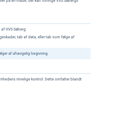
over på en måde, der kan forringe VVS Søbergs
t af VVS Søberg.
geskader, tab af data, eller tab som følge af
r af ufravigelig lovgivning.
somhedens rimelige kontrol. Dette omfatter blandt