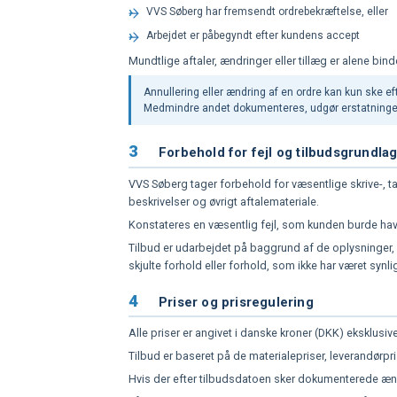
VVS Søberg har fremsendt ordrebekræftelse, eller
Arbejdet er påbegyndt efter kundens accept
Mundtlige aftaler, ændringer eller tillæg er alene bin
Annullering eller ændring af en ordre kan kun ske e
Medmindre andet dokumenteres, udgør erstatning
3
Forbehold for fejl og tilbudsgrundla
VVS Søberg tager forbehold for væsentlige skrive-, ta
beskrivelser og øvrigt aftalemateriale.
Konstateres en væsentlig fejl, som kunden burde have i
Tilbud er udarbejdet på baggrund af de oplysninger, 
skjulte forhold eller forhold, som ikke har været synli
4
Priser og prisregulering
Alle priser er angivet i danske kroner (DKK) eksklus
Tilbud er baseret på de materialepriser, leverandørp
Hvis der efter tilbudsdatoen sker dokumenterede ændr