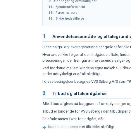
9.
Ændringer og ekstraarbejder
11.
Ejendomsforbehold
13.
Force majeure
15.
Sikkerhedsstillelse
1
Anvendelsesområde og aftalegrundl
Disse salgs- og leveringsbetingelser gælder for alle t
Hvor andet ikke følger af den indgåede aftale, find
præciseringer, der fremgår af nærværende salgs- og 
Ved modstrid mellem kundens egne indkøbs-, udbuds-
andet udtrykkeligt er aftalt skriftligt.
I disse betingelser betegnes VVS Søberg A/S som
"
2
Tilbud og aftaleindgåelse
Alle tilbud afgives på baggrund af de oplysninger og
Tilbud er bindende for VVS Søberg i den tilbudsperiod
En aftale anses først for indgået, når:
Kunden har accepteret tilbuddet skriftligt