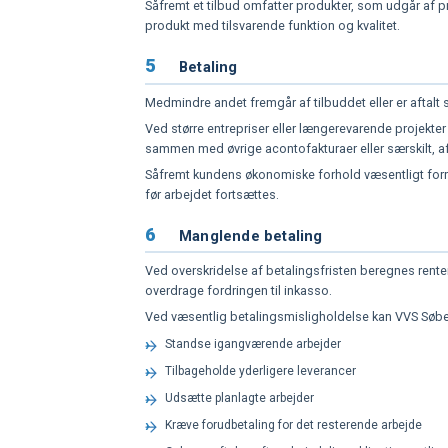
Såfremt et tilbud omfatter produkter, som udgår af pr
produkt med tilsvarende funktion og kvalitet.
5
Betaling
Medmindre andet fremgår af tilbuddet eller er aftalt s
Ved større entrepriser eller længerevarende projekter
sammen med øvrige acontofakturaer eller særskilt, af
Såfremt kundens økonomiske forhold væsentligt forrin
før arbejdet fortsættes.
6
Manglende betaling
Ved overskridelse af betalingsfristen beregnes renter
overdrage fordringen til inkasso.
Ved væsentlig betalingsmisligholdelse kan VVS Søbe
Standse igangværende arbejder
Tilbageholde yderligere leverancer
Udsætte planlagte arbejder
Kræve forudbetaling for det resterende arbejde