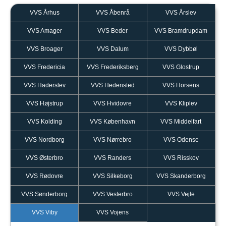
VVS Århus
VVS Åbenrå
VVS Årslev
VVS Amager
VVS Beder
VVS Bramdrupdam
VVS Broager
VVS Dalum
VVS Dybbøl
VVS Fredericia
VVS Frederiksberg
VVS Glostrup
VVS Haderslev
VVS Hedensted
VVS Horsens
VVS Højstrup
VVS Hvidovre
VVS Kliplev
VVS Kolding
VVS København
VVS Middelfart
VVS Nordborg
VVS Nørrebro
VVS Odense
VVS Østerbro
VVS Randers
VVS Risskov
VVS Rødovre
VVS Silkeborg
VVS Skanderborg
VVS Sønderborg
VVS Vesterbro
VVS Vejle
VVS Viby
VVS Vojens