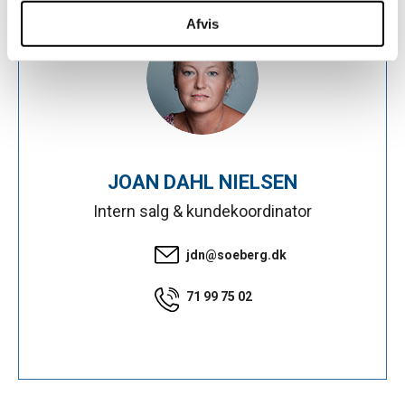
analysepartnere. Vores partnere kan kombinere disse
Afvis
data med andre oplysninger, du har givet dem, eller som
de har indsamlet fra din brug af deres tjenester.
JOAN DAHL NIELSEN
Intern salg & kundekoordinator
jdn@soeberg.dk
71 99 75 02