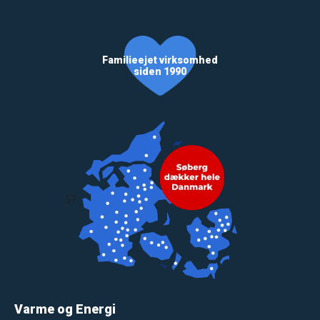
Familieejet virksomhed
siden 1990
57
Varme og Energi