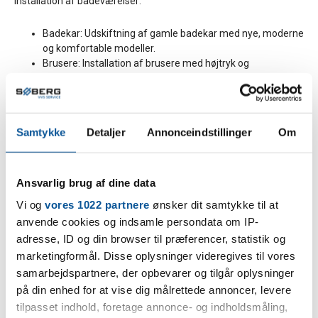
installation af badeværelser:
Badekar: Udskiftning af gamle badekar med nye, moderne
og komfortable modeller.
Brusere: Installation af brusere med højtryk og
vandbesparende funktioner.
Toiletter: Montering af nye, vandbesparende toiletter, der
passer til dit badeværelsesdesign.
Håndvaske: Udskiftning af håndvaske og tilhørende
Samtykke
Detaljer
Annonceindstillinger
Om
armaturer for at forbedre æstetik og funktionalitet.
Fliser: Rådgivning og installation af fliser, der passer til dit
badeværelsesstil og gør det nemt at rengøre.
Ansvarlig brug af dine data
Køkkeninstallation
Vi og
vores 1022 partnere
ønsker dit samtykke til at
anvende cookies og indsamle persondata om IP-
Vi kan installere og tilslutte vand- og gasinstallationer i
adresse, ID og din browser til præferencer, statistik og
køkkener:
marketingformål. Disse oplysninger videregives til vores
Opvaskemaskiner: Tilslutning af opvaskemaskiner for at
samarbejdspartnere, der opbevarer og tilgår oplysninger
gøre opvasken nem og bekvem.
Vaskemaskiner: Installation af vaskemaskiner og
på din enhed for at vise dig målrettede annoncer, levere
tilslutning til vand- og afløbssystemer.
tilpasset indhold, foretage annonce- og indholdsmåling,