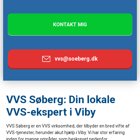
e
t
h
KONTAKT MIG
i
s
f
i
vvs@soeberg.dk
e
l
d
b
l
VVS Søberg: Din lokale
a
VVS-ekspert i Viby
n
k
VVS Søberg er en VVS virksomhed, der tilbyder en bred vifte af
.
VVS-tjenester, herunder akut hjælp i Viby. Vi har stor erfaring
inden for mange områder, som beskrevet nedenfor.