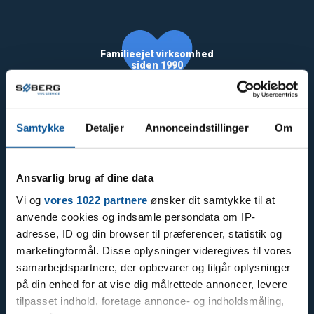
Familieejet virksomhed
siden 1990
Samtykke
Detaljer
Annonceindstillinger
Om
Ansvarlig brug af dine data
57
Vi og
vores 1022 partnere
ønsker dit samtykke til at
anvende cookies og indsamle persondata om IP-
adresse, ID og din browser til præferencer, statistik og
marketingformål. Disse oplysninger videregives til vores
samarbejdspartnere, der opbevarer og tilgår oplysninger
på din enhed for at vise dig målrettede annoncer, levere
Varme og Energi
tilpasset indhold, foretage annonce- og indholdsmåling,