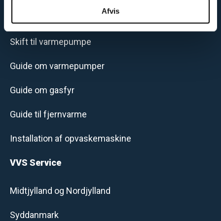
analysepartnere. Vores partnere kan kombinere disse
Afvis
Guide til jordvarme
data med andre oplysninger, du har givet dem, eller som
de har indsamlet fra din brug af deres tjenester.
Skift til varmepumpe
Guide om varmepumper
Guide om gasfyr
Guide til fjernvarme
Installation af opvaskemaskine
VVS Service
Midtjylland og Nordjylland
Syddanmark