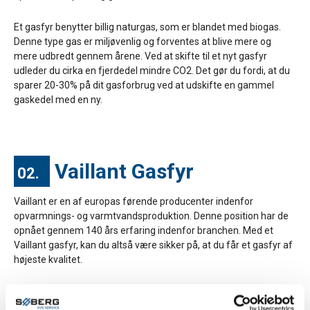
Et gasfyr benytter billig naturgas, som er blandet med biogas.
Denne type gas er miljøvenlig og forventes at blive mere og
mere udbredt gennem årene. Ved at skifte til et nyt gasfyr
udleder du cirka en fjerdedel mindre CO2. Det gør du fordi, at du
sparer 20-30% på dit gasforbrug ved at udskifte en gammel
gaskedel med en ny.
Vaillant Gasfyr
02.
Vaillant er en af europas førende producenter indenfor
opvarmnings- og varmtvandsproduktion. Denne position har de
opnået gennem 140 års erfaring indenfor branchen. Med et
Vaillant gasfyr, kan du altså være sikker på, at du får et gasfyr af
højeste kvalitet.
Vaillant er ISO 9001 certificeret, hvilket betyder at de år efter år
forbedrer kvaliteten på deres produkter. Dermed leverer Vaillant