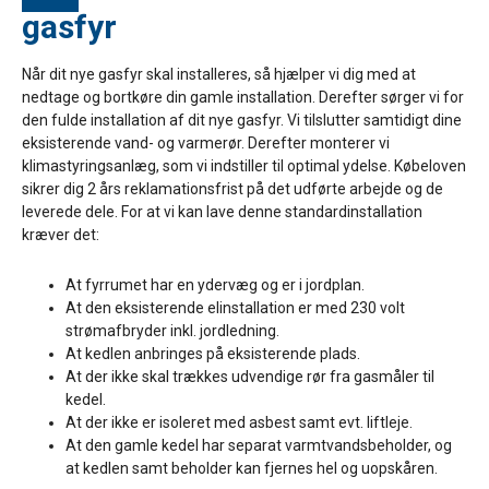
gasfyr
Når dit nye gasfyr skal installeres, så hjælper vi dig med at
nedtage og bortkøre din gamle installation. Derefter sørger vi for
den fulde installation af dit nye gasfyr. Vi tilslutter samtidigt dine
eksisterende vand- og varmerør. Derefter monterer vi
klimastyringsanlæg, som vi indstiller til optimal ydelse. Købeloven
sikrer dig 2 års reklamationsfrist på det udførte arbejde og de
leverede dele. For at vi kan lave denne standardinstallation
kræver det:
At fyrrumet har en ydervæg og er i jordplan.
At den eksisterende elinstallation er med 230 volt
strømafbryder inkl. jordledning.
At kedlen anbringes på eksisterende plads.
At der ikke skal trækkes udvendige rør fra gasmåler til
kedel.
At der ikke er isoleret med asbest samt evt. liftleje.
At den gamle kedel har separat varmtvandsbeholder, og
at kedlen samt beholder kan fjernes hel og uopskåren.