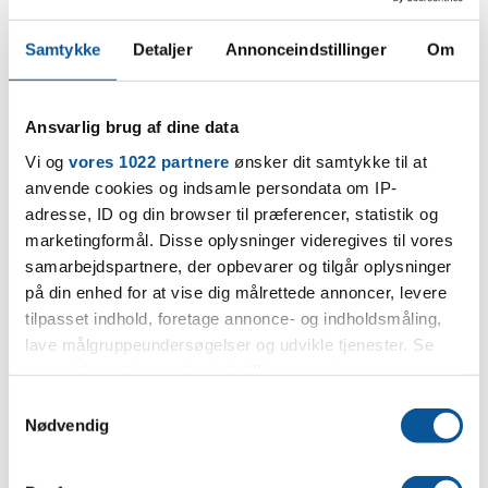
miljøbevidste og innovative varmeløsninger, som er af den
højeste tyske kvalitet.
Samtykke
Detaljer
Annonceindstillinger
Om
Vaillants EcoTEC plus gaskedler har alle et minimalt elforbrug,
lav miljøbelastning og en høj nyttevirkning. Dette gør Vaillants
Ansvarlig brug af dine data
gasfyr til nogle af de mest attraktive på markedet.
Vi og
vores 1022 partnere
ønsker dit samtykke til at
anvende cookies og indsamle persondata om IP-
Se vores tilbud på Vaillant
adresse, ID og din browser til præferencer, statistik og
marketingformål. Disse oplysninger videregives til vores
samarbejdspartnere, der opbevarer og tilgår oplysninger
på din enhed for at vise dig målrettede annoncer, levere
tilpasset indhold, foretage annonce- og indholdsmåling,
lave målgruppeundersøgelser og udvikle tjenester. Se
mere information under
indstillinger
og i vores
persondatapolitik. Du kan altid trække dit samtykke
S
tilbage eller ændre indstillinger fra vores
Nødvendig
a
"Cookiedeklaration", eller ved at trykke på "Privacy
m
trigger" ikonet.
t