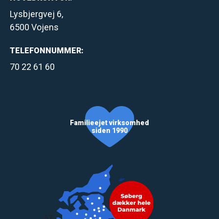
Lysbjergvej 6,
6500 Vojens
TELEFONNUMMER:
70 22 61 60
Familieejet virksomhed
siden 1990
57