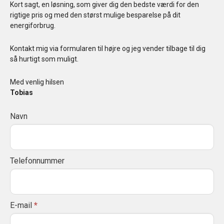
Kort sagt, en løsning, som giver dig den bedste værdi for den
rigtige pris og med den størst mulige besparelse på dit
energiforbrug.
Kontakt mig via formularen til højre og jeg vender tilbage til dig
så hurtigt som muligt.
Med venlig hilsen
Tobias
Akut
Navn
I
VVS
f
y
o
Telefonnummer
u
a
r
E-mail
*
e