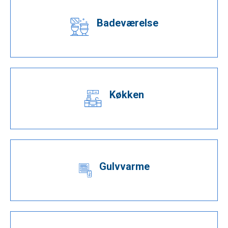
.
Badeværelse
Køkken
Gulvvarme