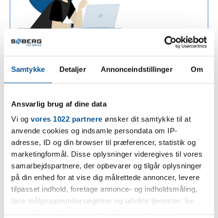
1
Du sender os dine oplysninger
Samtykke
Detaljer
Annonceindstillinger
Om
Ansvarlig brug af dine data
Vi og
vores 1022 partnere
ønsker dit samtykke til at
anvende cookies og indsamle persondata om IP-
adresse, ID og din browser til præferencer, statistik og
marketingformål. Disse oplysninger videregives til vores
samarbejdspartnere, der opbevarer og tilgår oplysninger
2
på din enhed for at vise dig målrettede annoncer, levere
Vi kontakter dig så hurtigt som muligt
tilpasset indhold, foretage annonce- og indholdsmåling,
lave målgruppeundersøgelser og udvikle tjenester. Se
mere information under
indstillinger
og i vores