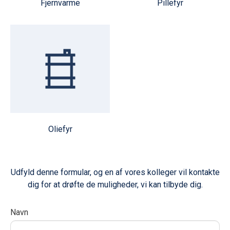
Fjernvarme
Pillefyr
Oliefyr
Udfyld denne formular, og en af vores kolleger vil kontakte
dig for at drøfte de muligheder, vi kan tilbyde dig.
Regional
Navn
I
Form
f