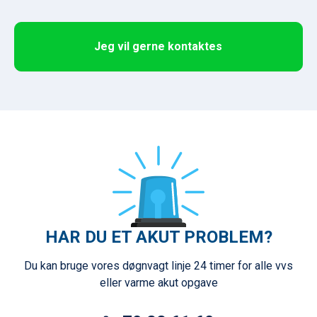
f
i
e
Jeg vil gerne kontaktes
l
d
b
l
a
n
k
.
HAR DU ET AKUT PROBLEM?
Du kan bruge vores døgnvagt linje 24 timer for alle vvs
eller varme akut opgave