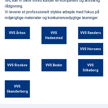
felt, kan vi sikre vores kunder en kompetent og ansvarlig
rådgivning.
Vi leverer et professionelt stykke arbejde med fokus på
miljørigtige materialer og konkurrencedygtige løsninger.
VVS Århus
VVS
VVS Randers
Hedensted
VVS Horsens
VVS Risskov
VVS Beder
VVS
Silkeborg
VVS
Skanderborg