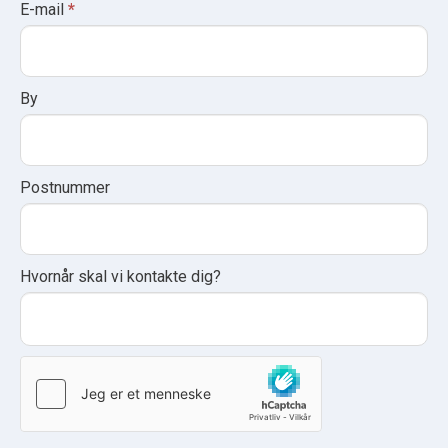
E-mail
*
e
h
u
By
m
a
n
,
Postnummer
l
e
a
Hvornår skal vi kontakte dig?
v
e
t
h
i
s