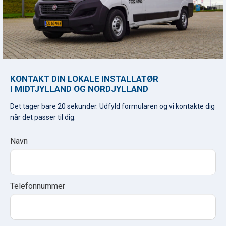
KONTAKT DIN LOKALE INSTALLATØR
I MIDTJYLLAND OG NORDJYLLAND
Det tager bare 20 sekunder. Udfyld formularen og vi kontakte dig
når det passer til dig.
Regional
Navn
I
Form
f
y
o
Telefonnummer
u
a
r