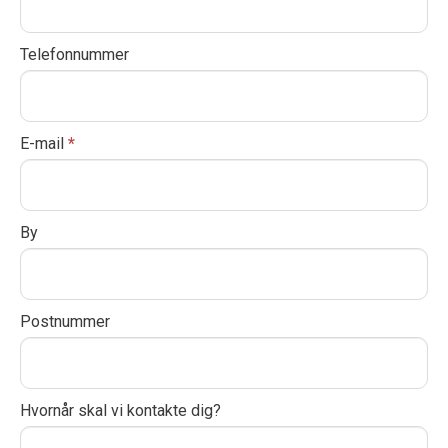
y
o
Telefonnummer
u
a
r
E-mail
*
e
h
u
By
m
a
n
,
Postnummer
l
e
a
Hvornår skal vi kontakte dig?
v