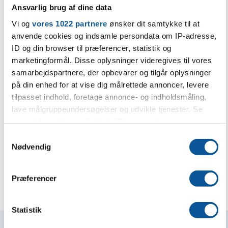
Ansvarlig brug af dine data
Vi og
vores 1022 partnere
ønsker dit samtykke til at
anvende cookies og indsamle persondata om IP-adresse,
ID og din browser til præferencer, statistik og
marketingformål. Disse oplysninger videregives til vores
samarbejdspartnere, der opbevarer og tilgår oplysninger
på din enhed for at vise dig målrettede annoncer, levere
tilpasset indhold, foretage annonce- og indholdsmåling,
lave målgruppeundersøgelser og udvikle tjenester. Se
mere information under
indstillinger
og i vores
persondatapolitik. Du kan altid trække dit samtykke
S
tilbage eller ændre indstillinger fra vores
Nødvendig
a
"Cookiedeklaration", eller ved at trykke på "Privacy
m
trigger" ikonet.
t
Præferencer
y
Hvis du tillader det, vil vi også gerne:
k
Indsamle præcise oplysninger om din placering,
k
Statistik
der kan være nøjagtig inden for få meter
e