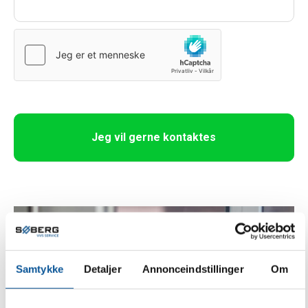
e
t
h
i
s
f
i
e
Jeg vil gerne kontaktes
l
d
b
l
a
n
k
Samtykke
Detaljer
Annonceindstillinger
Om
.