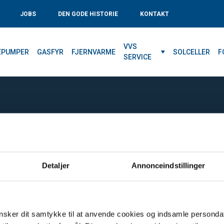
JOBS
DEN GODE HISTORIE
KONTAKT
VVS
EPUMPER
GASFYR
FJERNVARME
SOLCELLER
F
SERVICE
Varme og Energi
Guides
rksomhed
90
Privat
Guide til jordvar
Detaljer
Annonceindstillinger
Erhverv
Skift til varmep
Varmepumper
Guide om varme
sker dit samtykke til at anvende cookies og indsamle personda