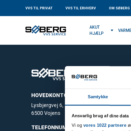
VVS TIL PRIVAT
VVS TIL ERHVERV
OM SØBERG
AKUT
VARM
HJÆLP
Familieejet vi
siden 19
HOVEDKONTOR:
Samtykke
Lysbjergvej 6,
57
6500 Vojens
Ansvarlig brug af dine data
Vi og
vores 1022 partnere
øn
TELEFONNUMMER: