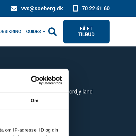
vvs@soeberg.dk
70 22 61 60
FÅ ET
ORSIKRING
GUIDES
TILBUD
VVS Service
me
Midtjylland og Nordjylland
Om
umpe
Syddanmark
pumper
Fyn
ta om IP-adresse, ID og din