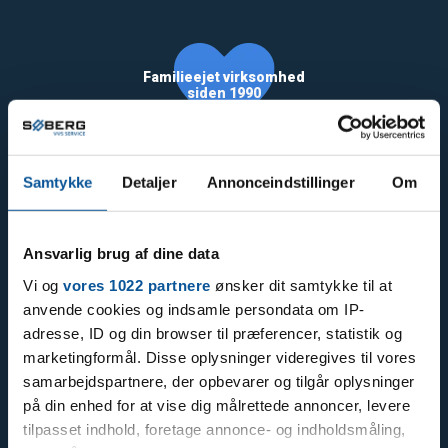
Familieejet virksomhed
siden 1990
Samtykke
Detaljer
Annonceindstillinger
Om
Ansvarlig brug af dine data
57
Vi og
vores 1022 partnere
ønsker dit samtykke til at
anvende cookies og indsamle persondata om IP-
adresse, ID og din browser til præferencer, statistik og
marketingformål. Disse oplysninger videregives til vores
samarbejdspartnere, der opbevarer og tilgår oplysninger
på din enhed for at vise dig målrettede annoncer, levere
Varme og Energi
tilpasset indhold, foretage annonce- og indholdsmåling,