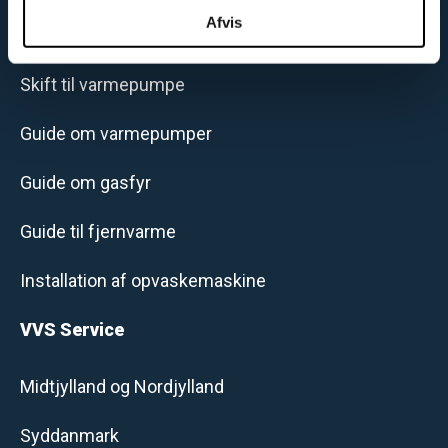
analysepartnere. Vores partnere kan kombinere disse
Afvis
Guide til jordvarme
data med andre oplysninger, du har givet dem, eller som
de har indsamlet fra din brug af deres tjenester.
Skift til varmepumpe
Guide om varmepumper
Guide om gasfyr
Guide til fjernvarme
Installation af opvaskemaskine
VVS Service
Midtjylland og Nordjylland
Syddanmark