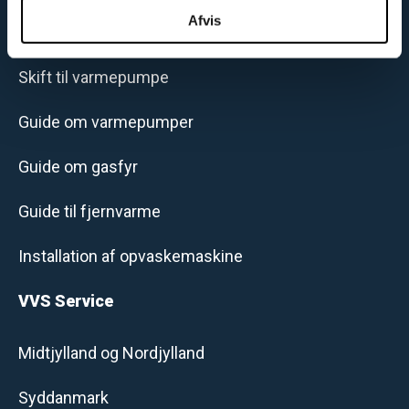
analysepartnere. Vores partnere kan kombinere disse
Afvis
Guide til jordvarme
data med andre oplysninger, du har givet dem, eller som
de har indsamlet fra din brug af deres tjenester.
Skift til varmepumpe
Guide om varmepumper
Guide om gasfyr
Guide til fjernvarme
Installation af opvaskemaskine
VVS Service
Midtjylland og Nordjylland
Syddanmark