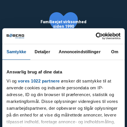
Familieejet virksomhed
siden 1990
Samtykke
Detaljer
Annonceindstillinger
Om
Ansvarlig brug af dine data
57
Vi og
vores 1022 partnere
ønsker dit samtykke til at
anvende cookies og indsamle persondata om IP-
adresse, ID og din browser til præferencer, statistik og
marketingformål. Disse oplysninger videregives til vores
samarbejdspartnere, der opbevarer og tilgår oplysninger
på din enhed for at vise dig målrettede annoncer, levere
Varme og Energi
tilpasset indhold, foretage annonce- og indholdsmåling,