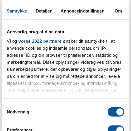
FÅ ET
TILBUD
Samtykke
Detaljer
Annonceindstillinger
Om
Ansvarlig brug af dine data
Vi og
vores 1022 partnere
ønsker dit samtykke til at
anvende cookies og indsamle persondata om IP-
adresse, ID og din browser til præferencer, statistik og
marketingformål. Disse oplysninger videregives til vores
samarbejdspartnere, der opbevarer og tilgår oplysninger
på din enhed for at vise dig målrettede annoncer, levere
tilpasset indhold, foretage annonce- og indholdsmåling,
lave målgruppeundersøgelser og udvikle tjenester. Se
mere information under
indstillinger
og i vores
Forsikring - En samlet løsning
persondatapolitik. Du kan altid trække dit samtykke
S
tilbage eller ændre indstillinger fra vores
Nødvendig
a
Læs mere om forsikring
"Cookiedeklaration", eller ved at trykke på "Privacy
m
trigger" ikonet.
t
Præferencer