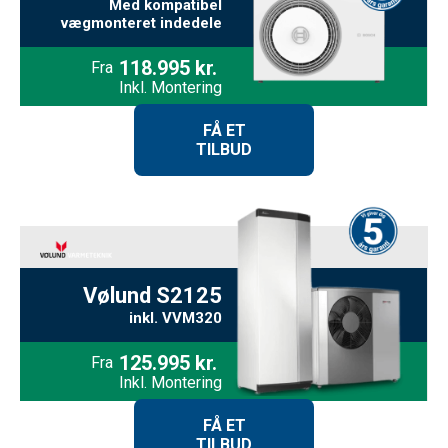
Med kompatibel
vægmonteret indedele
118.995 kr.
Fra
Inkl. Montering
FÅ ET
TILBUD
Vølund S2125
inkl. VVM320
125.995 kr.
Fra
Inkl. Montering
FÅ ET
TILBUD