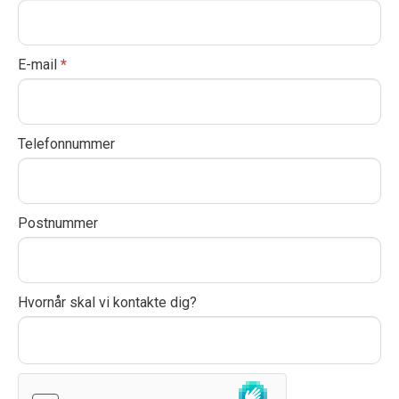
os
f
y
o
E-mail
*
u
a
r
Telefonnummer
e
h
u
Postnummer
m
a
n
,
Hvornår skal vi kontakte dig?
l
e
a
v