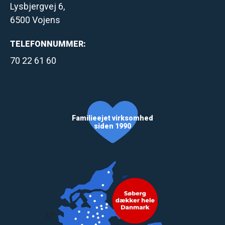
Lysbjergvej 6,
6500 Vojens
TELEFONNUMMER:
70 22 61 60
Familieejet virksomhed
siden 1990
57