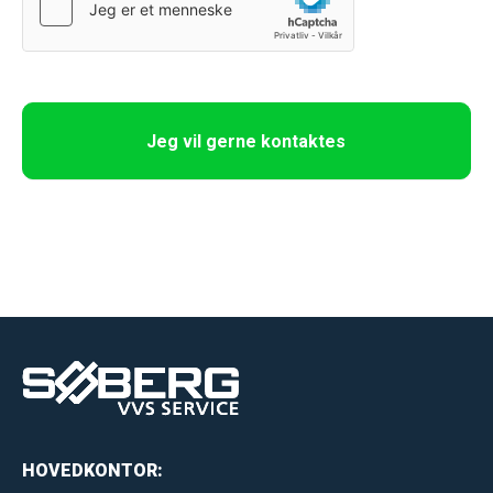
e
t
h
i
Jeg vil gerne kontaktes
s
f
i
e
l
d
b
l
a
n
k
HOVEDKONTOR:
.