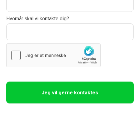
a
n
,
Hvornår skal vi kontakte dig?
l
e
a
v
e
t
h
i
Jeg vil gerne kontaktes
s
f
i
e
l
d