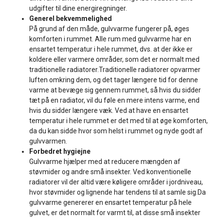
udgifter til dine energiregninger.
Generel bekvemmelighed
På grund af den måde, gulvvarme fungerer på, øges
komforten i rummet. Alle rum med gulvvarme har en
ensartet temperatur i hele rummet, dvs. at der ikke er
koldere eller varmere områder, som det er normalt med
traditionelle radiatorer.Traditionelle radiatorer opvarmer
luften omkring dem, og det tager længere tid for denne
varme at bevæge sig gennem rummet, så hvis du sidder
tæt på en radiator, vil du føle en mere intens varme, end
hvis du sidder længere væk. Ved at have en ensartet
temperatur i hele rummet er det med til at øge komforten,
da du kan sidde hvor som helst i rummet og nyde godt af
gulvvarmen.
Forbedret hygiejne
Gulvvarme hjælper med at reducere mængden af
støvmider og andre små insekter. Ved konventionelle
radiatorer vil der altid være køligere områder i jordniveau,
hvor støvmider og lignende har tendens til at samle sig.Da
gulvvarme genererer en ensartet temperatur på hele
gulvet, er det normalt for varmt til, at disse små insekter