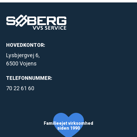
b
l
a
n
k
HOVEDKONTOR:
.
Lysbjergvej 6,
6500 Vojens
TELEFONNUMMER:
70 22 61 60
Familieejet virksomhed
siden 1990