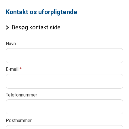
Kontakt os uforpligtende
Besøg kontakt side
Kontakt
Navn
I
os
f
y
o
E-mail
*
u
a
r
Telefonnummer
e
h
u
Postnummer
m