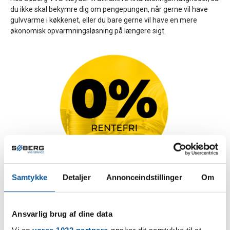
du ikke skal bekymre dig om pengepungen, når gerne vil have
gulvvarme i køkkenet, eller du bare gerne vil have en mere
økonomisk opvarmningsløsning på længere sigt.
Samtykke
Detaljer
Annonceindstillinger
Om
60 mdr. rentefri finansiering på gulvvarme:
Ansvarlig brug af dine data
Lån eksempelvis 30.000,- kr. i 60 mdr. ÅOP 4,6%. Fast
debitorrente 0%. Oprettelse 1.500,- kr. Adm. gebyr 35,- kr. / md.
Vi og
vores 1022 partnere
ønsker dit samtykke til at