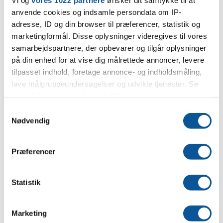
Total sum af ydelser 33.600,- kr. Finansieringen tilbydes i
anvende cookies og indsamle persondata om IP-
samarbejde med Resurs Bank.
adresse, ID og din browser til præferencer, statistik og
marketingformål. Disse oplysninger videregives til vores
Benyt nedenstående beregner for beregne lån.
samarbejdspartnere, der opbevarer og tilgår oplysninger
på din enhed for at vise dig målrettede annoncer, levere
tilpasset indhold, foretage annonce- og indholdsmåling,
lave målgruppeundersøgelser og udvikle tjenester. Se
mere information under
indstillinger
og i vores
persondatapolitik. Du kan altid trække dit samtykke
S
tilbage eller ændre indstillinger fra vores
Nødvendig
a
"Cookiedeklaration", eller ved at trykke på "Privacy
m
trigger" ikonet.
t
Præferencer
y
Hvis du tillader det, vil vi også gerne:
k
Indsamle præcise oplysninger om din placering,
k
Statistik
der kan være nøjagtig inden for få meter
e
Identificere din enhed baseret på en scanning af
v
Marketing
dens unikke karakteristika (fingerprinting)
a