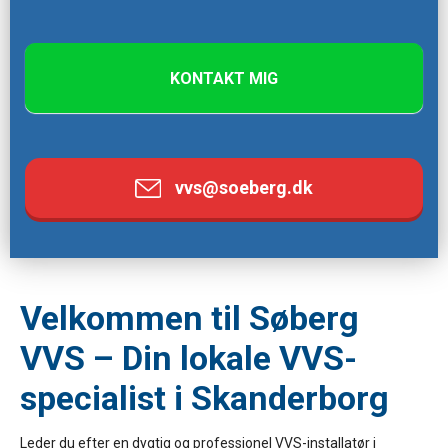
e
t
h
KONTAKT MIG
i
s
f
i
vvs@soeberg.dk
e
l
d
b
l
Velkommen til Søberg
a
VVS – Din lokale VVS-
n
specialist i Skanderborg
k
.
Leder du efter en dygtig og professionel VVS-installatør i