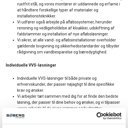
rustfrit stål, og vores montører er uddannede og erfarne i
at håndtere forskellige typer af materialer og
installationsteknikker.
Vi udfører også arbejde på afløbssystemer, herunder
rensning og vedligeholdelse af kloakker, udskiftning af
faldstammer og installation af nye afløbsløsninger.
Vi sikrer, at alle vand- og afløbsinstallationer overholder
gældende lovgivning og sikkerhedsstandarder og tilbyder
rådgivning om vandbesparelse og bæredygtighed.
Individuelle VVS-løsninger
Individuelle VVS-løsninger til både private og
erhvervskunder, der passer nøjagtigt til dine specifikke
krav og ønsker.
Vi arbejder tæt sammen med dig for at finde den bedste
løsning, der passer til dine behov og ønsker, og vi tilpasser
vores arbejde til de givne rammer og budgetter.
Vi tager os af hele processen, fra rådgivning og
planlægning til udførelse og opfølgning, og sikrer, at du får
et problemfrit projektforløb og en velfungerende VVS-