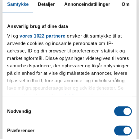
Samtykke
Detaljer
Annonceindstillinger
Om
installation.
Vores montører er løbende opdateret med den nyeste
teknologi og best practice inden for VVS-faget, så du altid
får en løsning, der er i tråd med de nyeste standarder og
Ansvarlig brug af dine data
teknikker.
Vi og
vores 1022 partnere
ønsker dit samtykke til at
anvende cookies og indsamle persondata om IP-
Kontakt Søberg VVS i
adresse, ID og din browser til præferencer, statistik og
Skanderborg for et uforpligtende
marketingformål. Disse oplysninger videregives til vores
tilbud
samarbejdspartnere, der opbevarer og tilgår oplysninger
på din enhed for at vise dig målrettede annoncer, levere
Har du brug for en pålidelig og professionel VVS-installatør i
tilpasset indhold, foretage annonce- og indholdsmåling,
Skanderborg? Kontakt os i dag på telefon eller e-mail for et
lave målgruppeundersøgelser og udvikle tjenester. Se
uforpligtende tilbud på din VVS-opgave. Vi glæder os til at hjælpe
mere information under
indstillinger
og i vores
dig med at realisere dine VVS-projekter og sikre dig en
persondatapolitik. Du kan altid trække dit samtykke
problemfri og velfungerende VVS-installation i dit hjem eller din
S
tilbage eller ændre indstillinger fra vores
Nødvendig
virksomhed.
a
"Cookiedeklaration", eller ved at trykke på "Privacy
m
trigger" ikonet.
t
Præferencer
y