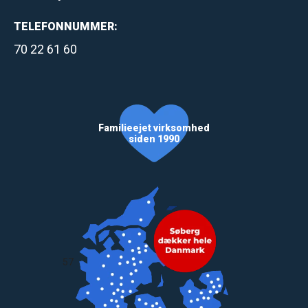
TELEFONNUMMER:
70 22 61 60
Familieejet virksomhed
siden 1990
57