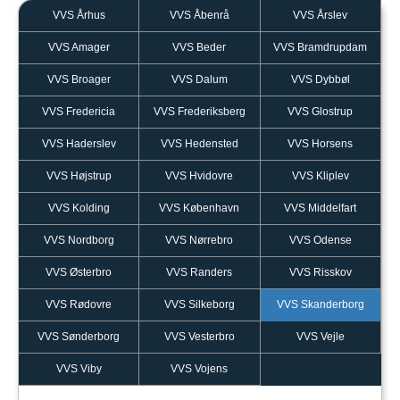
VVS Århus
VVS Åbenrå
VVS Årslev
VVS Amager
VVS Beder
VVS Bramdrupdam
VVS Broager
VVS Dalum
VVS Dybbøl
VVS Fredericia
VVS Frederiksberg
VVS Glostrup
VVS Haderslev
VVS Hedensted
VVS Horsens
VVS Højstrup
VVS Hvidovre
VVS Kliplev
VVS Kolding
VVS København
VVS Middelfart
VVS Nordborg
VVS Nørrebro
VVS Odense
VVS Østerbro
VVS Randers
VVS Risskov
VVS Rødovre
VVS Silkeborg
VVS Skanderborg
VVS Sønderborg
VVS Vesterbro
VVS Vejle
VVS Viby
VVS Vojens