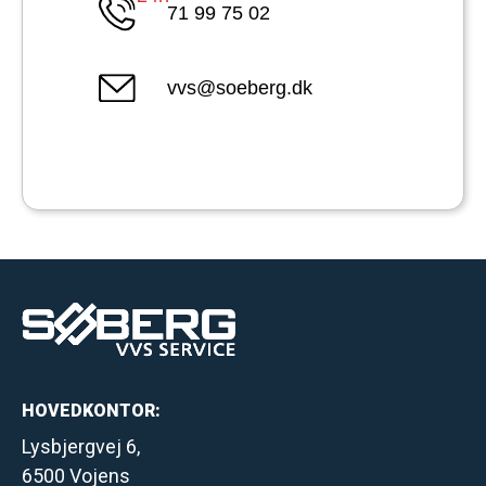
71 99 75 02
vvs@soeberg.dk
HOVEDKONTOR:
Lysbjergvej 6,
6500 Vojens