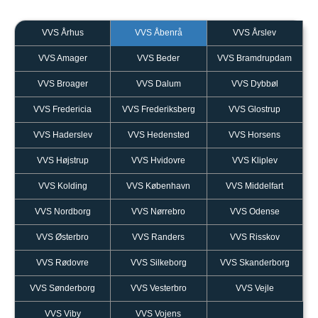
VVS Århus
VVS Åbenrå
VVS Årslev
VVS Amager
VVS Beder
VVS Bramdrupdam
VVS Broager
VVS Dalum
VVS Dybbøl
VVS Fredericia
VVS Frederiksberg
VVS Glostrup
VVS Haderslev
VVS Hedensted
VVS Horsens
VVS Højstrup
VVS Hvidovre
VVS Kliplev
VVS Kolding
VVS København
VVS Middelfart
VVS Nordborg
VVS Nørrebro
VVS Odense
VVS Østerbro
VVS Randers
VVS Risskov
VVS Rødovre
VVS Silkeborg
VVS Skanderborg
VVS Sønderborg
VVS Vesterbro
VVS Vejle
VVS Viby
VVS Vojens