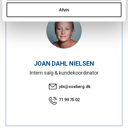
for sociale medier, annonceringspartnere og
analysepartnere. Vores partnere kan kombinere disse
Afvis
data med andre oplysninger, du har givet dem, eller som
de har indsamlet fra din brug af deres tjenester.
JOAN DAHL NIELSEN
Intern salg & kundekoordinator
jdn@soeberg.dk
71 99 75 02