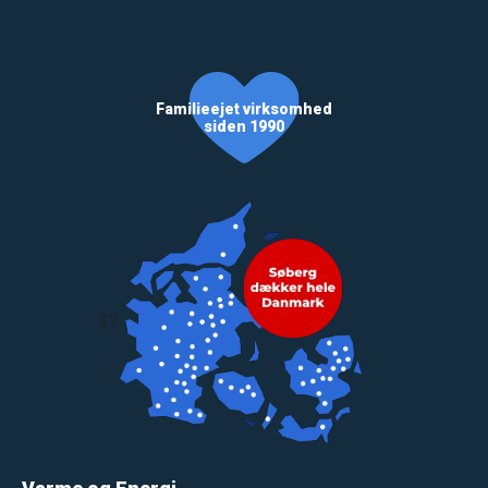
Familieejet virksomhed
siden 1990
57