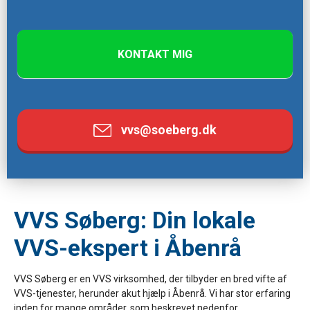
e
t
h
KONTAKT MIG
i
s
f
i
vvs@soeberg.dk
e
l
d
b
l
VVS Søberg: Din lokale
a
VVS-ekspert i Åbenrå
n
k
VVS Søberg er en VVS virksomhed, der tilbyder en bred vifte af
.
VVS-tjenester, herunder akut hjælp i Åbenrå. Vi har stor erfaring
inden for mange områder, som beskrevet nedenfor.