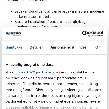
installation af badeværelser:
Badekar: Udskiftning af gamle badekar med nye, moderne
og komfortable modeller.
Brusere: Installation af brusere med højtryk og
vandbesparende funktioner.
Toiletter: Montering af nye, vandbesparende toiletter, der
passer til dit badeværelsesdesign.
Håndvaske: Udskiftning af håndvaske og tilhørende
Samtykke
Detaljer
Annonceindstillinger
Om
armaturer for at forbedre æstetik og funktionalitet.
Fliser: Rådgivning og installation af fliser, der passer til dit
badeværelsesstil og gør det nemt at rengøre.
Ansvarlig brug af dine data
Køkkeninstallation
Vi og
vores 1022 partnere
ønsker dit samtykke til at
anvende cookies og indsamle persondata om IP-
Vi kan installere og tilslutte vand- og gasinstallationer i
adresse, ID og din browser til præferencer, statistik og
køkkener:
Opvaskemaskiner: Tilslutning af opvaskemaskiner for at
marketingformål. Disse oplysninger videregives til vores
gøre opvasken nem og bekvem.
samarbejdspartnere, der opbevarer og tilgår oplysninger
Vaskemaskiner: Installation af vaskemaskiner og
på din enhed for at vise dig målrettede annoncer, levere
tilslutning til vand- og afløbssystemer.
tilpasset indhold, foretage annonce- og indholdsmåling,