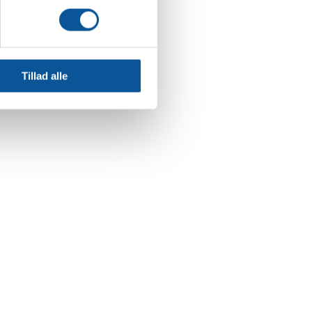
ting)
 medier og til at analysere
nden for sociale medier,
Tillad alle
e oplysninger, du har givet