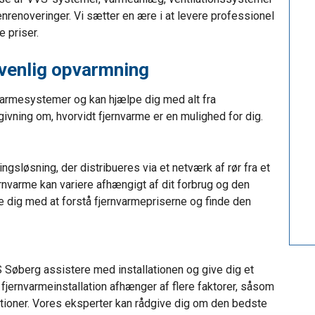
k
renoveringer. Vi sætter en ære i at levere professionel
e priser.
.
øvenlig opvarmning
varmesystemer og kan hjælpe dig med alt fra
dgivning om, hvorvidt fjernvarme er en mulighed for dig.
ngsløsning, der distribueres via et netværk af rør fra et
rnvarme kan variere afhængigt af dit forbrug og den
 dig med at forstå fjernvarmepriserne og finde den
VS Søberg assistere med installationen og give dig et
 fjernvarmeinstallation afhænger af flere faktorer, såsom
ationer. Vores eksperter kan rådgive dig om den bedste