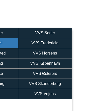
er
VVS Beder
øl
VVS Fredericia
ted
VVS Horsens
ng
VVS København
se
VVS Østerbro
org
VVS Skanderborg
y
VVS Vojens