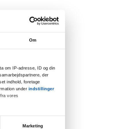
Om
ta om IP-adresse, ID og din
s samarbejdspartnere, der
set indhold, foretage
ormation under
indstillinger
 fra vores
ter
Marketing