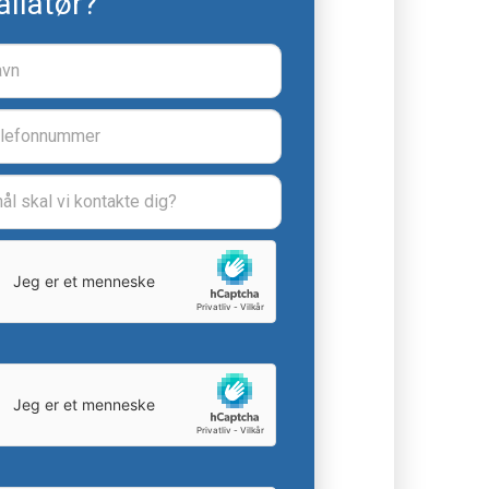
allatør?