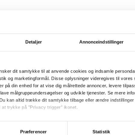
ernvarmesystem er vigtigt for at sikre en effektiv og
l fjernvarmeservice, der omfatter kontrol og justering af
le nødvendige reparationer.
Detaljer
Annonceindstillinger
, om der er et fjernvarmenetværk i dit område. VVS
slutte din bolig til fjernvarme og hjælpe dig med at
sker dit samtykke til at anvende cookies og indsamle personda
istik og marketingformål. Disse oplysninger videregives til vore
er på din enhed for at vise dig målrettede annoncer, levere tilpas
n for klassisk VVS-arbejde
 lave målgruppeundersøgelser og udvikle tjenester. Se mere inf
Du kan altid trække dit samtykke tilbage eller ændre indstillinger
ilbyder VVS Søberg i Dybbøl også en lang række
 at trykke på "Privacy trigger" ikonet.
n hjælpe dig med både små og store opgaver, såsom
nye badeværelser og renovering af køkkener. Vores team
så gerne:
 for at sikre, at alle projekter udføres professionelt og
sninger om din placering, der kan være nøjagtig inden for få me
Præferencer
Statistik