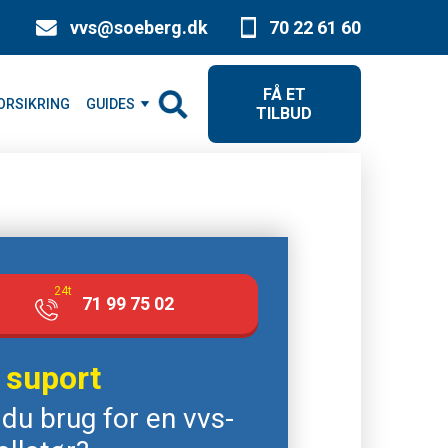
vvs@soeberg.dk
70 22 61 60
FÅ ET
ORSIKRING
GUIDES
TILBUD
24t
71 99 75 02
 suport
 du brug for en vvs-