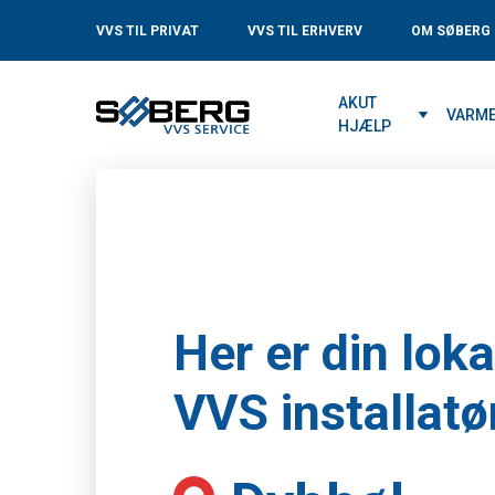
VVS TIL PRIVAT
VVS TIL ERHVERV
OM SØBERG
AKUT
VARM
HJÆLP
Her er din loka
VVS installatør