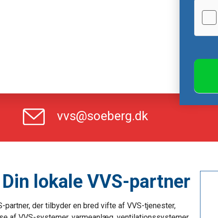
e
a
v
e
t
h
i
s
f
vvs@soeberg.dk
i
e
l
d
Din lokale VVS-partner
b
l
a
partner, der tilbyder en bred vifte af VVS-tjenester,
n
delse af VVS-systemer, varmeanlæg, ventilationssystemer