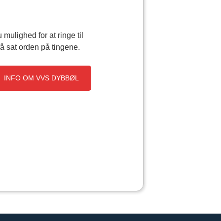
mulighed for at ringe til
få sat orden på tingene.
INFO OM VVS DYBBØL