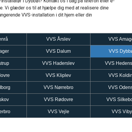
installatør i Dybbøl? Kontakt os i dag på telefon eller e-
e. Vi glæder os til at hjælpe dig med at realisere dine
ngerende VVS-installation i dit hjem eller din
enrå
VVS Årslev
VVS Amag
ager
VVS Dalum
VVS Dybb
trup
VVS Haderslev
VVS Hedens
ovre
VVS Kliplev
VVS Koldi
dborg
VVS Nørrebro
VVS Oden
skov
VVS Rødovre
VVS Silkeb
erbro
VVS Vejle
VVS Vib