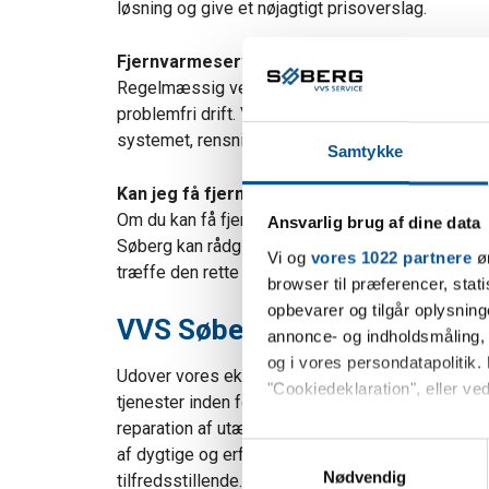
løsning og give et nøjagtigt prisoverslag.
Fjernvarmeservice
Regelmæssig vedligeholdelse og service af dit fj
problemfri drift. VVS Søberg tilbyder professione
systemet, rensning af filtre og rør samt eventuel
Samtykke
Kan jeg få fjernvarme?
Om du kan få fjernvarme i din bolig, afhænger af
Ansvarlig brug af dine data
Søberg kan rådgive dig om mulighederne for at til
Vi og
vores 1022 partnere
øn
træffe den rette beslutning.
browser til præferencer, stat
opbevarer og tilgår oplysning
VVS Søberg: Din partner inde
annonce- og indholdsmåling,
og i vores persondatapolitik. 
Udover vores ekspertise inden for fjernvarme, t
"Cookiedeklaration", eller ved
tjenester inden for klassisk VVS-arbejde. Vi ka
reparation af utætte vandhaner, installation af 
Hvis du tillader det, vil vi og
S
af dygtige og erfarne VVS-teknikere arbejder hårdt
Indsamle præcise oply
Nødvendig
a
tilfredsstillende.