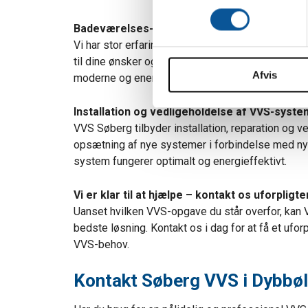
Identificere din enhed
m
Dine valg anvendes på hele w
t
Badeværelses- og køkkenrenoveringer
y
Vi har stor erfaring med at planlægge og udfør
Vi bruger cookies til at tilpas
k
til dine ønsker og behov. Fra udskiftning af gamle 
vores trafik. Vi deler også 
Afvis
k
moderne og energieffektive løsninger – VVS Søber
annonceringspartnere og anal
e
dem, eller som de har indsaml
v
Installation og vedligeholdelse af VVS-syst
a
VVS Søberg tilbyder installation, reparation og
l
opsætning af nye systemer i forbindelse med nyby
g
system fungerer optimalt og energieffektivt.
Vi er klar til at hjælpe – kontakt os uforpligt
Uanset hvilken VVS-opgave du står overfor, kan 
bedste løsning. Kontakt os i dag for at få et ufo
VVS-behov.
Kontakt Søberg VVS i Dybbøl 