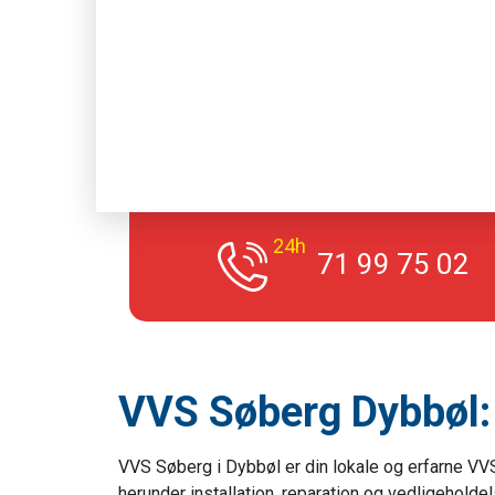
24h
71 99 75 02
VVS Søberg Dybbøl: 
VVS Søberg i Dybbøl er din lokale og erfarne VVS-
herunder installation, reparation og vedligehol