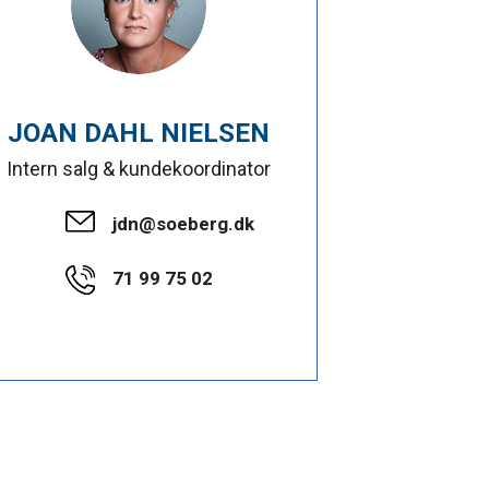
JOAN DAHL NIELSEN
Intern salg & kundekoordinator
jdn@soeberg.dk
71 99 75 02