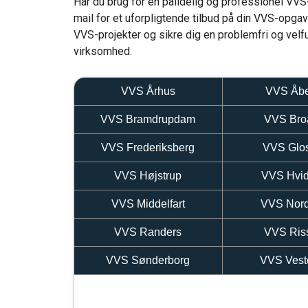
Har du brug for en pålidelig og professionel VVS-
mail for et uforpligtende tilbud på din VVS-opgav
VVS-projekter og sikre dig en problemfri og velfu
virksomhed.
VVS Århus
VVS Åb
VVS Bramdrupdam
VVS Bro
VVS Frederiksberg
VVS Glos
VVS Højstrup
VVS Hvid
VVS Middelfart
VVS Nor
VVS Randers
VVS Ris
VVS Sønderborg
VVS Vest