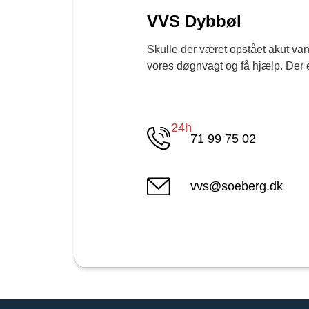
VVS Dybbøl
Skulle der været opstået akut vand
vores døgnvagt og få hjælp. Der er
24h
71 99 75 02
vvs@soeberg.dk