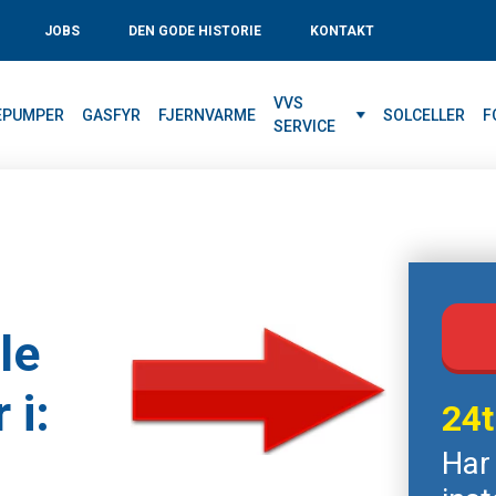
JOBS
DEN GODE HISTORIE
KONTAKT
VVS
EPUMPER
GASFYR
FJERNVARME
SOLCELLER
F
SERVICE
le
 i:
24t
Har