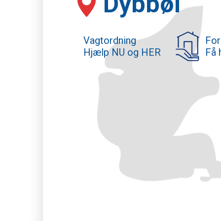
Dybbøl
Vagtordning
For
Hjælp NU og HER
Få 